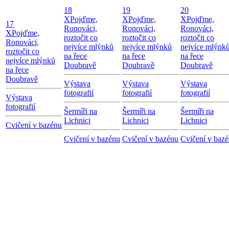
18
19
20
X
Pojďme,
X
Pojďme,
X
Pojďme,
17
Ronováci,
Ronováci,
Ronováci,
X
Pojďme,
roztočit co
roztočit co
roztočit co
Ronováci,
nejvíce mlýnků
nejvíce mlýnků
nejvíce mlýnk
roztočit co
na řece
na řece
na řece
nejvíce mlýnků
Doubravě
Doubravě
Doubravě
na řece
Doubravě
Výstava
Výstava
Výstava
fotografií
fotografií
fotografií
Výstava
fotografií
Šermíři na
Šermíři na
Šermíři na
Lichnici
Lichnici
Lichnici
Cvičení v bazénu
Cvičení v bazénu
Cvičení v bazénu
Cvičení v baz