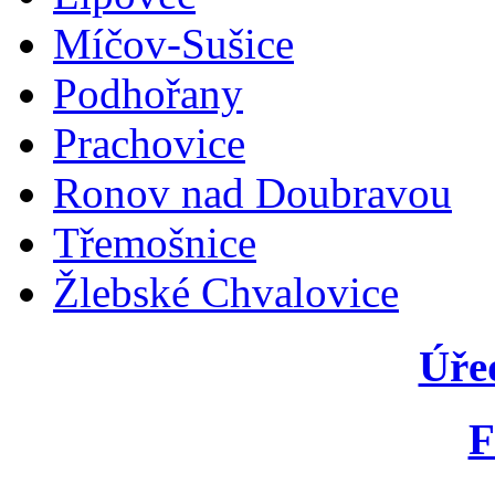
Míčov-Sušice
Podhořany
Prachovice
Ronov nad Doubravou
Třemošnice
Žlebské Chvalovice
Úře
F