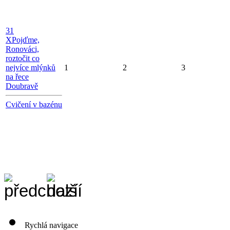
31
X
Pojďme,
Ronováci,
roztočit co
nejvíce mlýnků
1
2
3
na řece
Doubravě
Cvičení v bazénu
Rychlá navigace