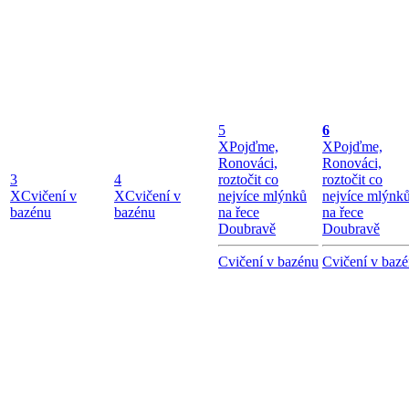
5
6
X
Pojďme,
X
Pojďme,
Ronováci,
Ronováci,
3
4
roztočit co
roztočit co
X
Cvičení v
X
Cvičení v
nejvíce mlýnků
nejvíce mlýnk
bazénu
bazénu
na řece
na řece
Doubravě
Doubravě
Cvičení v bazénu
Cvičení v baz