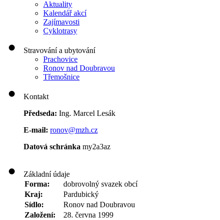
Aktuality
Kalendář akcí
Zajímavosti
Cyklotrasy
Stravování a ubytování
Prachovice
Ronov nad Doubravou
Třemošnice
Kontakt
Předseda:
Ing. Marcel Lesák
E-mail:
ronov@mzh.cz
Datová schránka
my2a3az
Základní údaje
Forma:
dobrovolný svazek obcí
Kraj:
Pardubický
Sídlo:
Ronov nad Doubravou
Založení:
28. června 1999