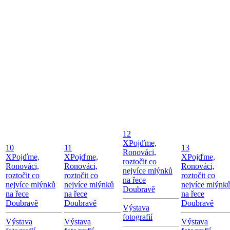
12
X
Pojďme,
10
11
13
Ronováci,
X
Pojďme,
X
Pojďme,
X
Pojďme,
roztočit co
Ronováci,
Ronováci,
Ronováci,
nejvíce mlýnků
roztočit co
roztočit co
roztočit co
na řece
nejvíce mlýnků
nejvíce mlýnků
nejvíce mlýnk
Doubravě
na řece
na řece
na řece
Doubravě
Doubravě
Doubravě
Výstava
fotografií
Výstava
Výstava
Výstava