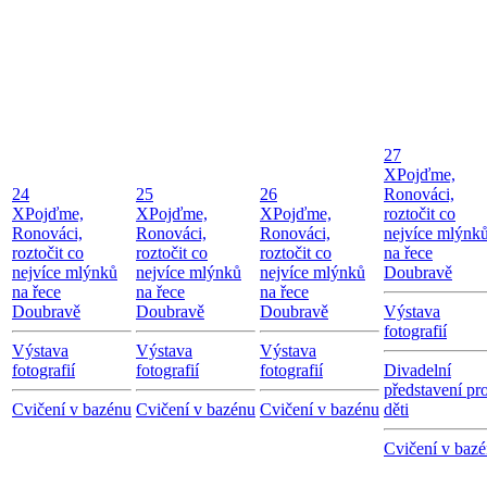
27
X
Pojďme,
24
25
26
Ronováci,
X
Pojďme,
X
Pojďme,
X
Pojďme,
roztočit co
Ronováci,
Ronováci,
Ronováci,
nejvíce mlýnk
roztočit co
roztočit co
roztočit co
na řece
nejvíce mlýnků
nejvíce mlýnků
nejvíce mlýnků
Doubravě
na řece
na řece
na řece
Doubravě
Doubravě
Doubravě
Výstava
fotografií
Výstava
Výstava
Výstava
fotografií
fotografií
fotografií
Divadelní
představení pr
Cvičení v bazénu
Cvičení v bazénu
Cvičení v bazénu
děti
Cvičení v baz