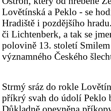
Ostroh, který od hřebene Že
Lovětínská a Peklo - se ho
Hradiště i pozdějšího hradu.
či Lichtenberk, a tak se jm
polovině 13. století Smilem
významného Českého šlecht
Strmý sráz do rokle Lovětí
příkrý svah do údolí Peklo
Důkladně opevněna příkopy 