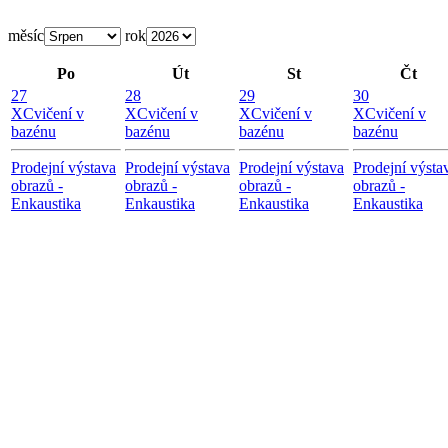
měsíc
rok
Po
Út
St
Čt
27
28
29
30
X
Cvičení v
X
Cvičení v
X
Cvičení v
X
Cvičení v
bazénu
bazénu
bazénu
bazénu
Prodejní výstava
Prodejní výstava
Prodejní výstava
Prodejní výsta
obrazů -
obrazů -
obrazů -
obrazů -
Enkaustika
Enkaustika
Enkaustika
Enkaustika