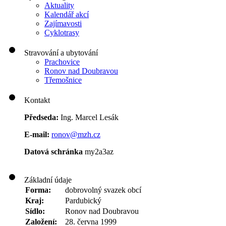
Aktuality
Kalendář akcí
Zajímavosti
Cyklotrasy
Stravování a ubytování
Prachovice
Ronov nad Doubravou
Třemošnice
Kontakt
Předseda:
Ing. Marcel Lesák
E-mail:
ronov@mzh.cz
Datová schránka
my2a3az
Základní údaje
Forma:
dobrovolný svazek obcí
Kraj:
Pardubický
Sídlo:
Ronov nad Doubravou
Založení:
28. června 1999