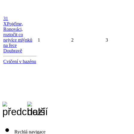
31
X
Pojďme,
Ronováci,
roztočit co
nejvíce mlýnků
1
2
3
na řece
Doubravě
Cvičení v bazénu
Rychlá navigace