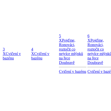
5
6
X
Pojďme,
X
Pojďme,
Ronováci,
Ronováci,
3
4
roztočit co
roztočit co
X
Cvičení v
X
Cvičení v
nejvíce mlýnků
nejvíce mlýnk
bazénu
bazénu
na řece
na řece
Doubravě
Doubravě
Cvičení v bazénu
Cvičení v baz