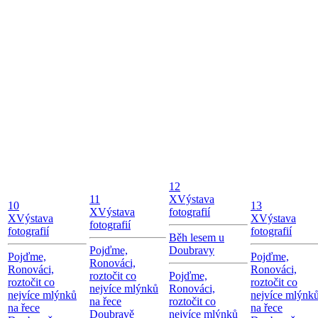
12
11
X
Výstava
10
13
X
Výstava
fotografií
X
Výstava
X
Výstava
fotografií
fotografií
fotografií
Běh lesem u
Pojďme,
Doubravy
Pojďme,
Pojďme,
Ronováci,
Ronováci,
Ronováci,
roztočit co
Pojďme,
roztočit co
roztočit co
nejvíce mlýnků
Ronováci,
nejvíce mlýnků
nejvíce mlýnk
na řece
roztočit co
na řece
na řece
Doubravě
nejvíce mlýnků