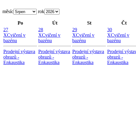
měsíc
rok
Po
Út
St
Čt
27
28
29
30
X
Cvičení v
X
Cvičení v
X
Cvičení v
X
Cvičení v
bazénu
bazénu
bazénu
bazénu
Prodejní výstava
Prodejní výstava
Prodejní výstava
Prodejní výsta
obrazů -
obrazů -
obrazů -
obrazů -
Enkaustika
Enkaustika
Enkaustika
Enkaustika