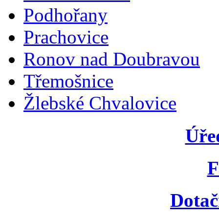
Podhořany
Prachovice
Ronov nad Doubravou
Třemošnice
Žlebské Chvalovice
Úře
F
Dotač