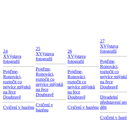
27
X
Výstava
25
24
26
fotografií
X
Výstava
X
Výstava
X
Výstava
fotografií
fotografií
fotografií
Pojďme,
Ronováci,
Pojďme,
Pojďme,
Pojďme,
roztočit co
Ronováci,
Ronováci,
Ronováci,
nejvíce mlýnk
roztočit co
roztočit co
roztočit co
na řece
nejvíce mlýnků
nejvíce mlýnků
nejvíce mlýnků
Doubravě
na řece
na řece
na řece
Doubravě
Doubravě
Doubravě
Divadelní
představení pr
Cvičení v
Cvičení v bazénu
Cvičení v bazénu
děti
bazénu
Cvičení v baz