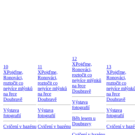
12
X
Pojďme,
10
11
13
Ronováci,
X
Pojďme,
X
Pojďme,
X
Pojďme,
roztočit co
Ronováci,
Ronováci,
Ronováci,
nejvíce mlýnků
roztočit co
roztočit co
roztočit co
na řece
nejvíce mlýnků
nejvíce mlýnků
nejvíce mlýnk
Doubravě
na řece
na řece
na řece
Doubravě
Doubravě
Doubravě
Výstava
fotografií
Výstava
Výstava
Výstava
fotografií
fotografií
fotografií
Běh lesem u
Doubravy
Cvičení v bazénu
Cvičení v bazénu
Cvičení v baz
Cvičení v bazénu