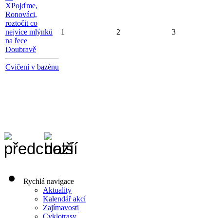
X
Pojďme,
Ronováci,
roztočit co
nejvíce mlýnků
1
2
3
na řece
Doubravě
Cvičení v bazénu
Rychlá navigace
Aktuality
Kalendář akcí
Zajímavosti
Cyklotrasy