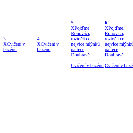
5
6
X
Pojďme,
X
Pojďme,
Ronováci,
Ronováci,
3
4
roztočit co
roztočit co
X
Cvičení v
X
Cvičení v
nejvíce mlýnků
nejvíce mlýnk
bazénu
bazénu
na řece
na řece
Doubravě
Doubravě
Cvičení v bazénu
Cvičení v baz