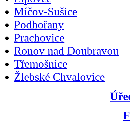
Míčov-Sušice
Podhořany
Prachovice
Ronov nad Doubravou
Třemošnice
Žlebské Chvalovice
Úře
F