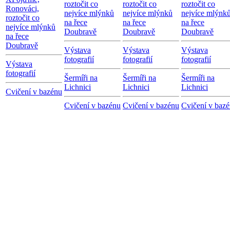
roztočit co
roztočit co
roztočit co
Ronováci,
nejvíce mlýnků
nejvíce mlýnků
nejvíce mlýnk
roztočit co
na řece
na řece
na řece
nejvíce mlýnků
Doubravě
Doubravě
Doubravě
na řece
Doubravě
Výstava
Výstava
Výstava
fotografií
fotografií
fotografií
Výstava
fotografií
Šermíři na
Šermíři na
Šermíři na
Lichnici
Lichnici
Lichnici
Cvičení v bazénu
Cvičení v bazénu
Cvičení v bazénu
Cvičení v baz