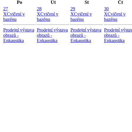
Po
Út
St
Čt
27
28
29
30
X
Cvičení v
X
Cvičení v
X
Cvičení v
X
Cvičení v
bazénu
bazénu
bazénu
bazénu
Prodejní výstava
Prodejní výstava
Prodejní výstava
Prodejní výsta
obrazů -
obrazů -
obrazů -
obrazů -
Enkaustika
Enkaustika
Enkaustika
Enkaustika