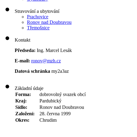
Stravování a ubytování
Prachovice
Ronov nad Doubravou
Třemošnice
Kontakt
Předseda:
Ing. Marcel Lesák
E-mail:
ronov@mzh.cz
Datová schránka
my2a3az
Základní údaje
Forma:
dobrovolný svazek obcí
Kraj:
Pardubický
Sídlo:
Ronov nad Doubravou
Založení:
28. června 1999
Okres:
Chrudim