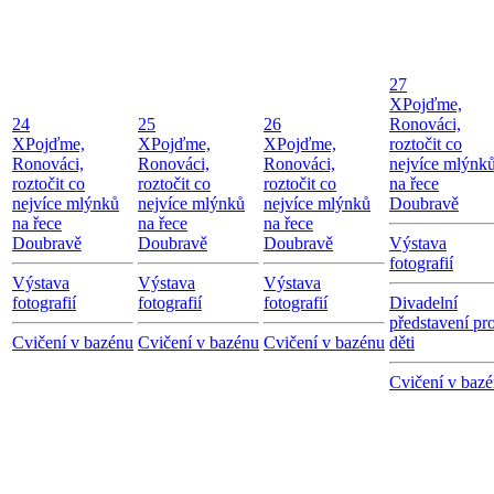
27
X
Pojďme,
24
25
26
Ronováci,
X
Pojďme,
X
Pojďme,
X
Pojďme,
roztočit co
Ronováci,
Ronováci,
Ronováci,
nejvíce mlýnk
roztočit co
roztočit co
roztočit co
na řece
nejvíce mlýnků
nejvíce mlýnků
nejvíce mlýnků
Doubravě
na řece
na řece
na řece
Doubravě
Doubravě
Doubravě
Výstava
fotografií
Výstava
Výstava
Výstava
fotografií
fotografií
fotografií
Divadelní
představení pr
Cvičení v bazénu
Cvičení v bazénu
Cvičení v bazénu
děti
Cvičení v baz