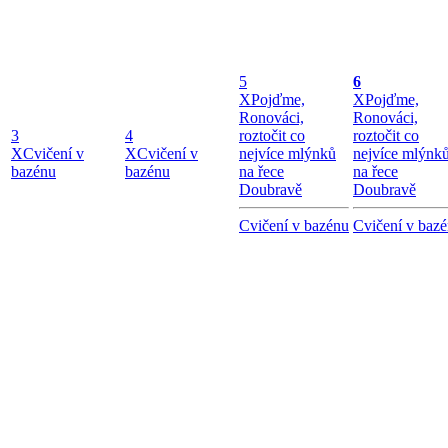
5
6
X
Pojďme,
X
Pojďme,
Ronováci,
Ronováci,
3
4
roztočit co
roztočit co
X
Cvičení v
X
Cvičení v
nejvíce mlýnků
nejvíce mlýnk
bazénu
bazénu
na řece
na řece
Doubravě
Doubravě
Cvičení v bazénu
Cvičení v baz