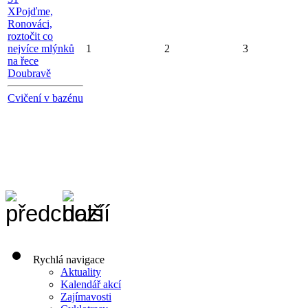
X
Pojďme,
Ronováci,
roztočit co
nejvíce mlýnků
1
2
3
na řece
Doubravě
Cvičení v bazénu
Rychlá navigace
Aktuality
Kalendář akcí
Zajímavosti