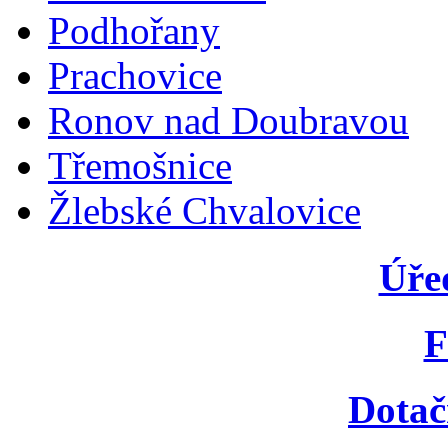
Podhořany
Prachovice
Ronov nad Doubravou
Třemošnice
Žlebské Chvalovice
Úře
F
Dotač