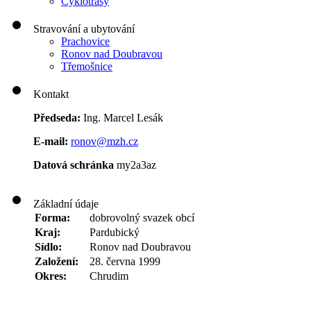
Cyklotrasy
Stravování a ubytování
Prachovice
Ronov nad Doubravou
Třemošnice
Kontakt
Předseda:
Ing. Marcel Lesák
E-mail:
ronov@mzh.cz
Datová schránka
my2a3az
Základní údaje
Forma:
dobrovolný svazek obcí
Kraj:
Pardubický
Sídlo:
Ronov nad Doubravou
Založení:
28. června 1999
Okres:
Chrudim