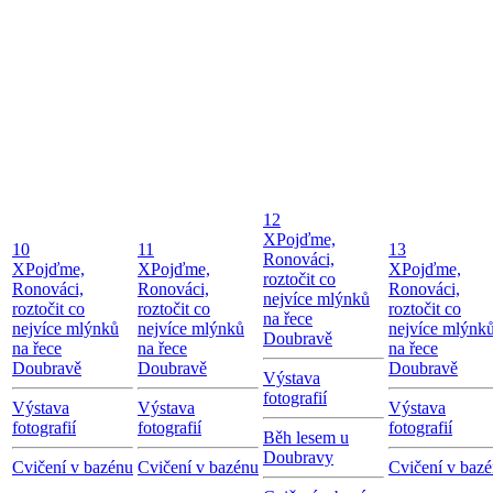
12
X
Pojďme,
10
11
13
Ronováci,
X
Pojďme,
X
Pojďme,
X
Pojďme,
roztočit co
Ronováci,
Ronováci,
Ronováci,
nejvíce mlýnků
roztočit co
roztočit co
roztočit co
na řece
nejvíce mlýnků
nejvíce mlýnků
nejvíce mlýnk
Doubravě
na řece
na řece
na řece
Doubravě
Doubravě
Doubravě
Výstava
fotografií
Výstava
Výstava
Výstava
fotografií
fotografií
fotografií
Běh lesem u
Doubravy
Cvičení v bazénu
Cvičení v bazénu
Cvičení v baz