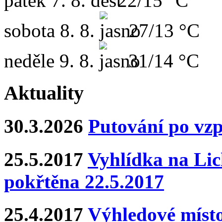
pátek
7. 8.
22/15 °C
sobota
8. 8.
27/13 °C
neděle
9. 8.
31/14 °C
Aktuality
30.3.2026
Putování po vz
25.5.2017
Vyhlídka na Lich
pokřtěna 22.5.2017
25.4.2017
Výhledové místo