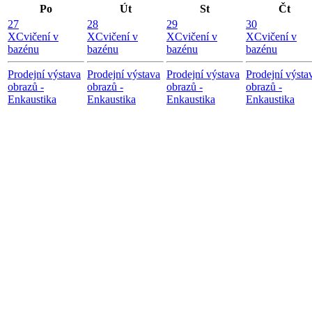
Po
Út
St
Čt
27
28
29
30
X
Cvičení v
X
Cvičení v
X
Cvičení v
X
Cvičení v
bazénu
bazénu
bazénu
bazénu
Prodejní výstava
Prodejní výstava
Prodejní výstava
Prodejní výsta
obrazů -
obrazů -
obrazů -
obrazů -
Enkaustika
Enkaustika
Enkaustika
Enkaustika