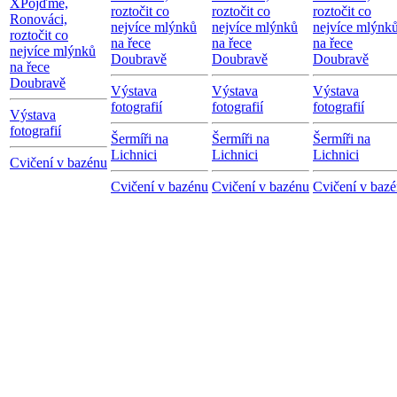
X
Pojďme,
roztočit co
roztočit co
roztočit co
Ronováci,
nejvíce mlýnků
nejvíce mlýnků
nejvíce mlýnk
roztočit co
na řece
na řece
na řece
nejvíce mlýnků
Doubravě
Doubravě
Doubravě
na řece
Doubravě
Výstava
Výstava
Výstava
fotografií
fotografií
fotografií
Výstava
fotografií
Šermíři na
Šermíři na
Šermíři na
Lichnici
Lichnici
Lichnici
Cvičení v bazénu
Cvičení v bazénu
Cvičení v bazénu
Cvičení v baz