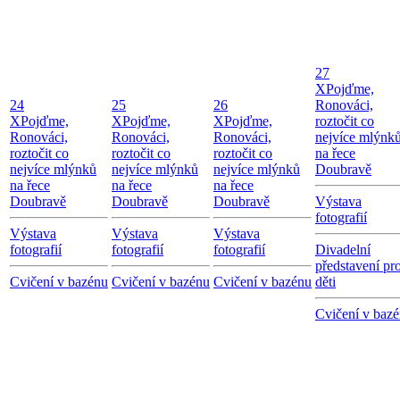
27
X
Pojďme,
24
25
26
Ronováci,
X
Pojďme,
X
Pojďme,
X
Pojďme,
roztočit co
Ronováci,
Ronováci,
Ronováci,
nejvíce mlýnk
roztočit co
roztočit co
roztočit co
na řece
nejvíce mlýnků
nejvíce mlýnků
nejvíce mlýnků
Doubravě
na řece
na řece
na řece
Doubravě
Doubravě
Doubravě
Výstava
fotografií
Výstava
Výstava
Výstava
fotografií
fotografií
fotografií
Divadelní
představení pr
Cvičení v bazénu
Cvičení v bazénu
Cvičení v bazénu
děti
Cvičení v baz