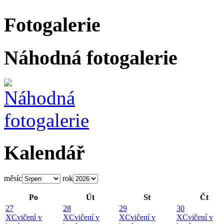
Fotogalerie
Náhodná fotogalerie
Kalendář
měsíc
rok
Po
Út
St
Čt
27
28
29
30
X
Cvičení v
X
Cvičení v
X
Cvičení v
X
Cvičení v