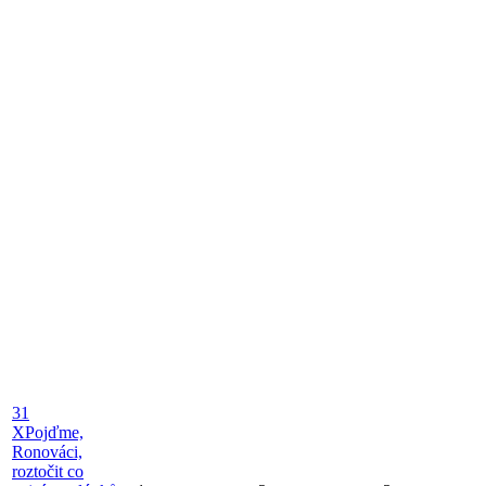
31
X
Pojďme,
Ronováci,
roztočit co