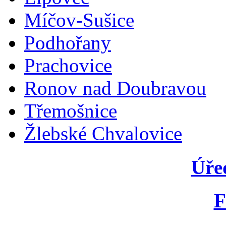
Míčov-Sušice
Podhořany
Prachovice
Ronov nad Doubravou
Třemošnice
Žlebské Chvalovice
Úře
F