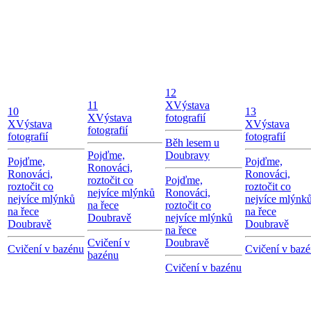
12
11
X
Výstava
10
13
X
Výstava
fotografií
X
Výstava
X
Výstava
fotografií
fotografií
fotografií
Běh lesem u
Pojďme,
Doubravy
Pojďme,
Pojďme,
Ronováci,
Ronováci,
Ronováci,
roztočit co
Pojďme,
roztočit co
roztočit co
nejvíce mlýnků
Ronováci,
nejvíce mlýnků
nejvíce mlýnk
na řece
roztočit co
na řece
na řece
Doubravě
nejvíce mlýnků
Doubravě
Doubravě
na řece
Cvičení v
Doubravě
Cvičení v bazénu
Cvičení v baz
bazénu
Cvičení v bazénu