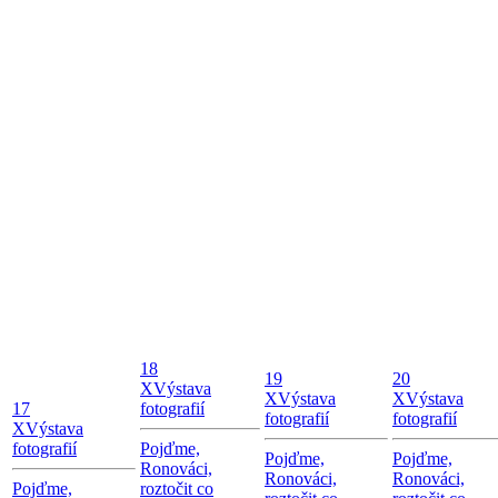
18
19
20
X
Výstava
X
Výstava
X
Výstava
17
fotografií
fotografií
fotografií
X
Výstava
fotografií
Pojďme,
Pojďme,
Pojďme,
Ronováci,
Ronováci,
Ronováci,
Pojďme,
roztočit co