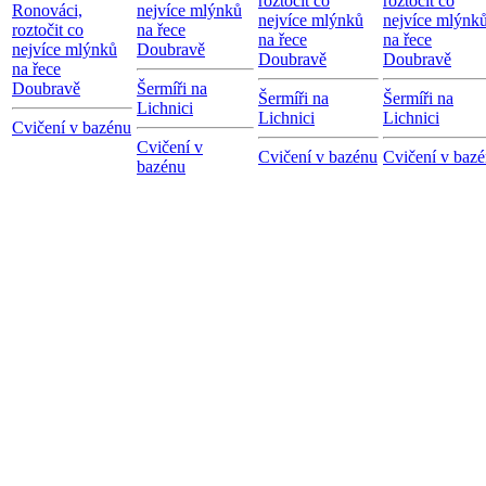
roztočit co
roztočit co
Ronováci,
nejvíce mlýnků
nejvíce mlýnků
nejvíce mlýnk
roztočit co
na řece
na řece
na řece
nejvíce mlýnků
Doubravě
Doubravě
Doubravě
na řece
Doubravě
Šermíři na
Šermíři na
Šermíři na
Lichnici
Lichnici
Lichnici
Cvičení v bazénu
Cvičení v
Cvičení v bazénu
Cvičení v baz
bazénu