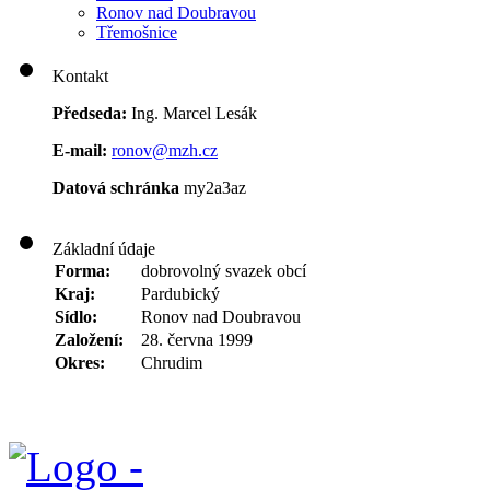
Ronov nad Doubravou
Třemošnice
Kontakt
Předseda:
Ing. Marcel Lesák
E-mail:
ronov@mzh.cz
Datová schránka
my2a3az
Základní údaje
Forma:
dobrovolný svazek obcí
Kraj:
Pardubický
Sídlo:
Ronov nad Doubravou
Založení:
28. června 1999
Okres:
Chrudim