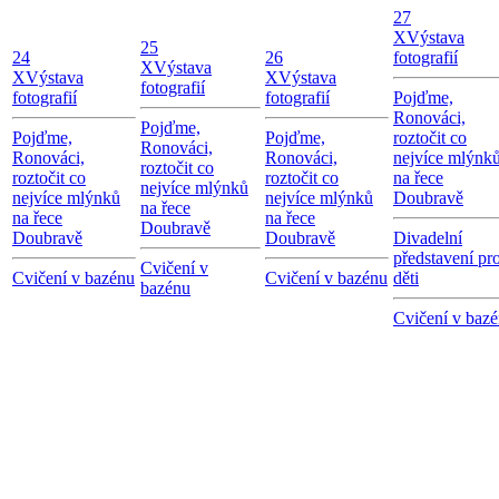
27
X
Výstava
25
24
26
fotografií
X
Výstava
X
Výstava
X
Výstava
fotografií
fotografií
fotografií
Pojďme,
Ronováci,
Pojďme,
Pojďme,
Pojďme,
roztočit co
Ronováci,
Ronováci,
Ronováci,
nejvíce mlýnk
roztočit co
roztočit co
roztočit co
na řece
nejvíce mlýnků
nejvíce mlýnků
nejvíce mlýnků
Doubravě
na řece
na řece
na řece
Doubravě
Doubravě
Doubravě
Divadelní
představení pr
Cvičení v
Cvičení v bazénu
Cvičení v bazénu
děti
bazénu
Cvičení v baz