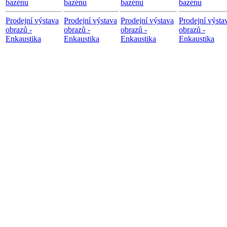
bazénu
bazénu
bazénu
bazénu
Prodejní výstava
Prodejní výstava
Prodejní výstava
Prodejní výsta
obrazů -
obrazů -
obrazů -
obrazů -
Enkaustika
Enkaustika
Enkaustika
Enkaustika