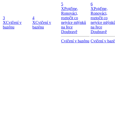
5
6
X
Pojďme,
X
Pojďme,
Ronováci,
Ronováci,
3
4
roztočit co
roztočit co
X
Cvičení v
X
Cvičení v
nejvíce mlýnků
nejvíce mlýnk
bazénu
bazénu
na řece
na řece
Doubravě
Doubravě
Cvičení v bazénu
Cvičení v baz