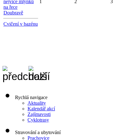
nejvíce mlýnků
1
2
3
na řece
Doubravě
Cvičení v bazénu
Rychlá navigace
Aktuality
Kalendář akcí
Zajímavosti
Cyklotrasy
Stravování a ubytování
Prachovice