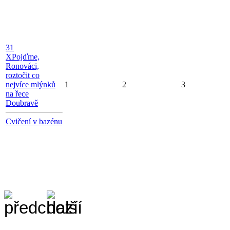
31
X
Pojďme,
Ronováci,
roztočit co
nejvíce mlýnků
1
2
3
na řece
Doubravě
Cvičení v bazénu