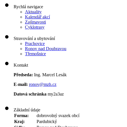
Rychlá navigace
Aktuality
Kalendář akcí
Zajímavosti
Cyklotrasy
Stravování a ubytování
Prachovice
Ronov nad Doubravou
Třemošnice
Kontakt
Předseda:
Ing. Marcel Lesák
E-mail:
ronov@mzh.cz
Datová schránka
my2a3az
Základní údaje
Forma:
dobrovolný svazek obcí
Kraj:
Pardubický