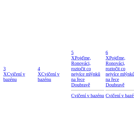
5
6
X
Pojďme,
X
Pojďme,
Ronováci,
Ronováci,
3
4
roztočit co
roztočit co
X
Cvičení v
X
Cvičení v
nejvíce mlýnků
nejvíce mlýnk
bazénu
bazénu
na řece
na řece
Doubravě
Doubravě
Cvičení v bazénu
Cvičení v baz