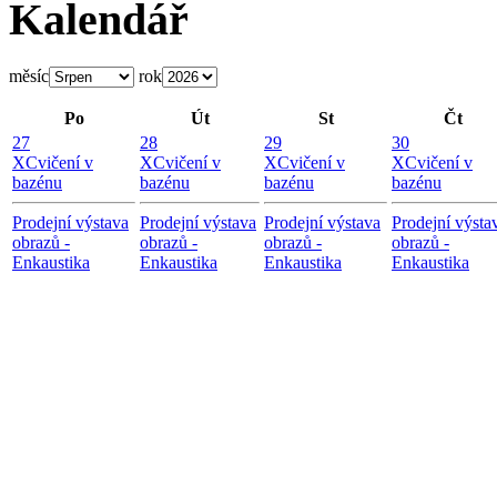
Kalendář
měsíc
rok
Po
Út
St
Čt
27
28
29
30
X
Cvičení v
X
Cvičení v
X
Cvičení v
X
Cvičení v
bazénu
bazénu
bazénu
bazénu
Prodejní výstava
Prodejní výstava
Prodejní výstava
Prodejní výsta
obrazů -
obrazů -
obrazů -
obrazů -
Enkaustika
Enkaustika
Enkaustika
Enkaustika