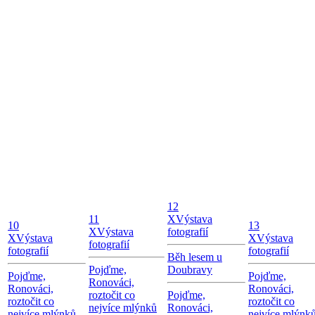
12
11
X
Výstava
10
13
X
Výstava
fotografií
X
Výstava
X
Výstava
fotografií
fotografií
fotografií
Běh lesem u
Pojďme,
Doubravy
Pojďme,
Pojďme,
Ronováci,
Ronováci,
Ronováci,
roztočit co
Pojďme,
roztočit co
roztočit co
nejvíce mlýnků
Ronováci,
nejvíce mlýnků
nejvíce mlýnk