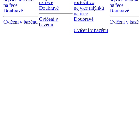
na řece
roztočit co
na řece
na řece
Doubravě
nejvíce mlýnků
Doubravě
Doubravě
na řece
Cvičení v
Doubravě
Cvičení v bazénu
Cvičení v baz
bazénu
Cvičení v bazénu