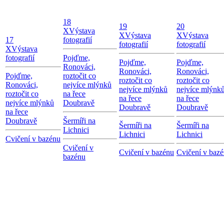
18
19
20
X
Výstava
X
Výstava
X
Výstava
17
fotografií
fotografií
fotografií
X
Výstava
fotografií
Pojďme,
Pojďme,
Pojďme,
Ronováci,
Ronováci,
Ronováci,
Pojďme,
roztočit co
roztočit co
roztočit co
Ronováci,
nejvíce mlýnků
nejvíce mlýnků
nejvíce mlýnk
roztočit co
na řece
na řece
na řece
nejvíce mlýnků
Doubravě
Doubravě
Doubravě
na řece
Doubravě
Šermíři na
Šermíři na
Šermíři na
Lichnici
Lichnici
Lichnici
Cvičení v bazénu
Cvičení v
Cvičení v bazénu
Cvičení v baz
bazénu