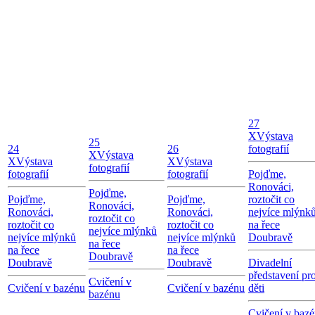
27
X
Výstava
25
24
26
fotografií
X
Výstava
X
Výstava
X
Výstava
fotografií
fotografií
fotografií
Pojďme,
Ronováci,
Pojďme,
Pojďme,
Pojďme,
roztočit co
Ronováci,
Ronováci,
Ronováci,
nejvíce mlýnk
roztočit co
roztočit co
roztočit co
na řece
nejvíce mlýnků
nejvíce mlýnků
nejvíce mlýnků
Doubravě
na řece
na řece
na řece
Doubravě
Doubravě
Doubravě
Divadelní
představení pr
Cvičení v
Cvičení v bazénu
Cvičení v bazénu
děti
bazénu
Cvičení v baz