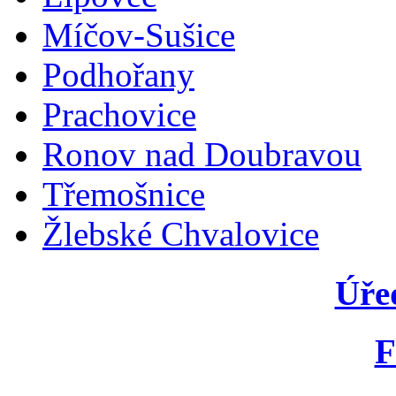
Míčov-Sušice
Podhořany
Prachovice
Ronov nad Doubravou
Třemošnice
Žlebské Chvalovice
Úře
F