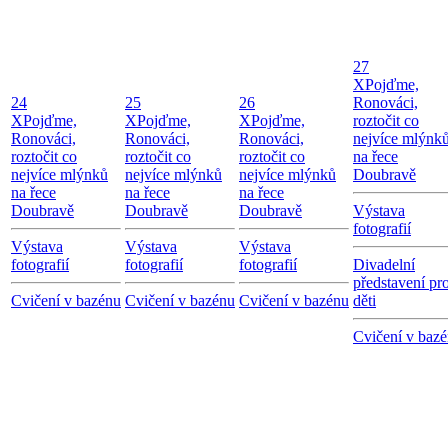
27
X
Pojďme,
24
25
26
Ronováci,
X
Pojďme,
X
Pojďme,
X
Pojďme,
roztočit co
Ronováci,
Ronováci,
Ronováci,
nejvíce mlýnk
roztočit co
roztočit co
roztočit co
na řece
nejvíce mlýnků
nejvíce mlýnků
nejvíce mlýnků
Doubravě
na řece
na řece
na řece
Doubravě
Doubravě
Doubravě
Výstava
fotografií
Výstava
Výstava
Výstava
fotografií
fotografií
fotografií
Divadelní
představení pr
Cvičení v bazénu
Cvičení v bazénu
Cvičení v bazénu
děti
Cvičení v baz