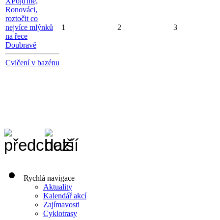
X
Pojďme,
Ronováci,
roztočit co
nejvíce mlýnků
1
2
3
na řece
Doubravě
Cvičení v bazénu
Rychlá navigace
Aktuality
Kalendář akcí
Zajímavosti
Cyklotrasy