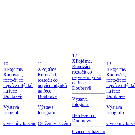
12
X
Pojďme,
10
11
13
Ronováci,
X
Pojďme,
X
Pojďme,
X
Pojďme,
roztočit co
Ronováci,
Ronováci,
Ronováci,
nejvíce mlýnků
roztočit co
roztočit co
roztočit co
na řece
nejvíce mlýnků
nejvíce mlýnků
nejvíce mlýnk
Doubravě
na řece
na řece
na řece
Doubravě
Doubravě
Doubravě
Výstava
fotografií
Výstava
Výstava
Výstava
fotografií
fotografií
fotografií
Běh lesem u
Doubravy
Cvičení v bazénu
Cvičení v bazénu
Cvičení v baz
Cvičení v bazénu