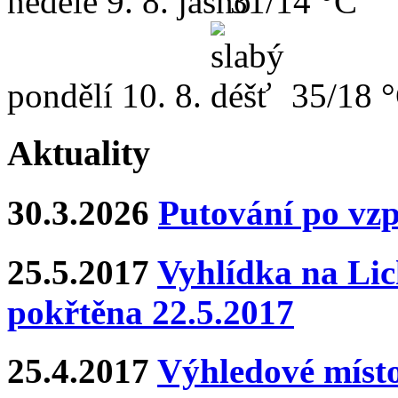
neděle
9. 8.
31/14 °C
pondělí
10. 8.
35/18 
Aktuality
30.3.2026
Putování po vz
25.5.2017
Vyhlídka na Lich
pokřtěna 22.5.2017
25.4.2017
Výhledové místo