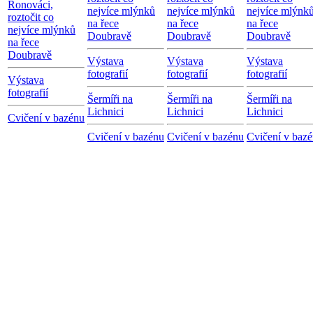
Ronováci,
nejvíce mlýnků
nejvíce mlýnků
nejvíce mlýnk
roztočit co
na řece
na řece
na řece
nejvíce mlýnků
Doubravě
Doubravě
Doubravě
na řece
Doubravě
Výstava
Výstava
Výstava
fotografií
fotografií
fotografií
Výstava
fotografií
Šermíři na
Šermíři na
Šermíři na
Lichnici
Lichnici
Lichnici
Cvičení v bazénu
Cvičení v bazénu
Cvičení v bazénu
Cvičení v baz