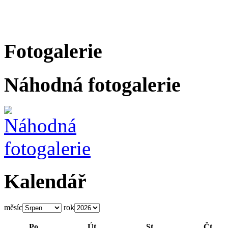
Fotogalerie
Náhodná fotogalerie
Kalendář
měsíc
rok
Po
Út
St
Čt