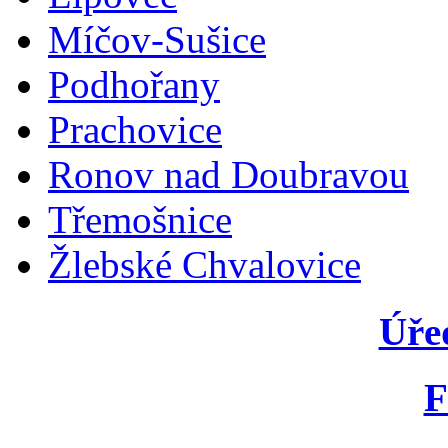
Míčov-Sušice
Podhořany
Prachovice
Ronov nad Doubravou
Třemošnice
Žlebské Chvalovice
Úře
F