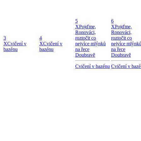
5
6
X
Pojďme,
X
Pojďme,
Ronováci,
Ronováci,
3
4
roztočit co
roztočit co
X
Cvičení v
X
Cvičení v
nejvíce mlýnků
nejvíce mlýnk
bazénu
bazénu
na řece
na řece
Doubravě
Doubravě
Cvičení v bazénu
Cvičení v baz