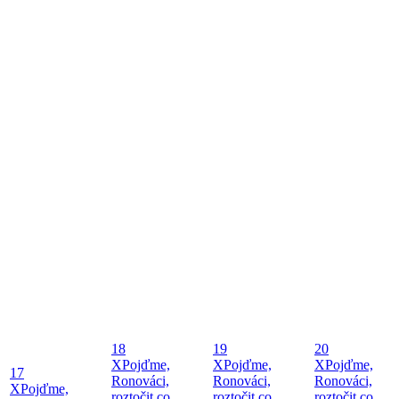
18
19
20
X
Pojďme,
X
Pojďme,
X
Pojďme,
17
Ronováci,
Ronováci,
Ronováci,
X
Pojďme,
roztočit co
roztočit co
roztočit co