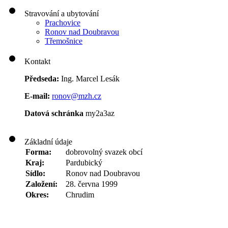
Stravování a ubytování
Prachovice
Ronov nad Doubravou
Třemošnice
Kontakt
Předseda:
Ing. Marcel Lesák
E-mail:
ronov@mzh.cz
Datová schránka
my2a3az
Základní údaje
Forma:
dobrovolný svazek obcí
Kraj:
Pardubický
Sídlo:
Ronov nad Doubravou
Založení:
28. června 1999
Okres:
Chrudim