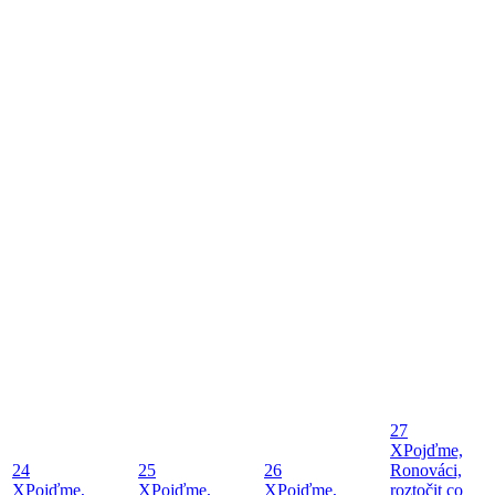
27
X
Pojďme,
24
25
26
Ronováci,
X
Pojďme,
X
Pojďme,
X
Pojďme,
roztočit co