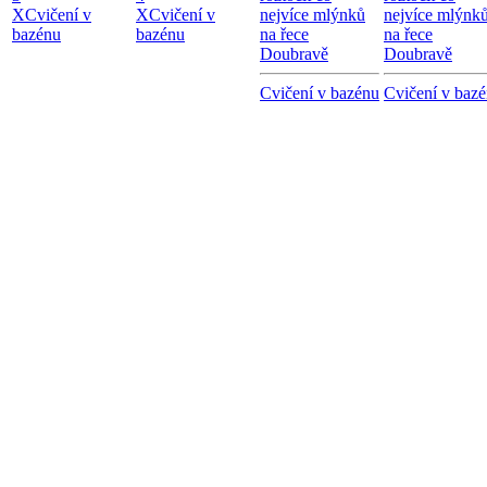
X
Cvičení v
X
Cvičení v
nejvíce mlýnků
nejvíce mlýnk
bazénu
bazénu
na řece
na řece
Doubravě
Doubravě
Cvičení v bazénu
Cvičení v baz