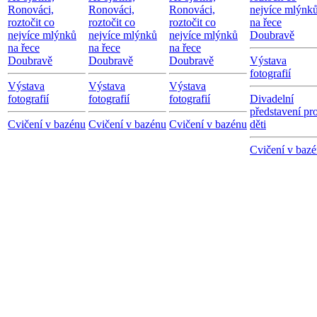
Ronováci,
Ronováci,
Ronováci,
nejvíce mlýnk
roztočit co
roztočit co
roztočit co
na řece
nejvíce mlýnků
nejvíce mlýnků
nejvíce mlýnků
Doubravě
na řece
na řece
na řece
Doubravě
Doubravě
Doubravě
Výstava
fotografií
Výstava
Výstava
Výstava
fotografií
fotografií
fotografií
Divadelní
představení pr
Cvičení v bazénu
Cvičení v bazénu
Cvičení v bazénu
děti
Cvičení v baz