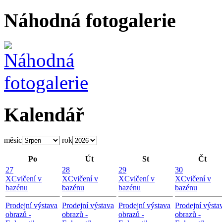
Náhodná fotogalerie
Kalendář
měsíc
rok
Po
Út
St
Čt
27
28
29
30
X
Cvičení v
X
Cvičení v
X
Cvičení v
X
Cvičení v
bazénu
bazénu
bazénu
bazénu
Prodejní výstava
Prodejní výstava
Prodejní výstava
Prodejní výsta
obrazů -
obrazů -
obrazů -
obrazů -