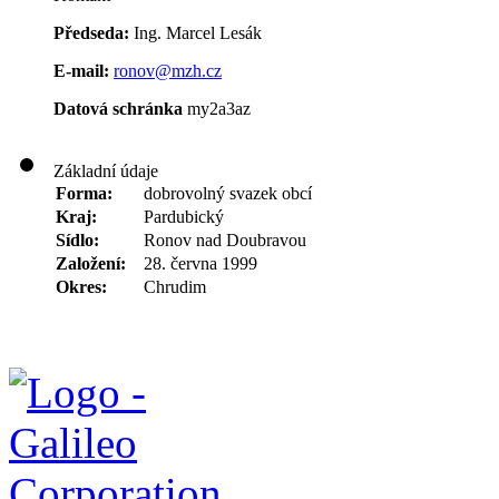
Předseda:
Ing. Marcel Lesák
E-mail:
ronov@mzh.cz
Datová schránka
my2a3az
Základní údaje
Forma:
dobrovolný svazek obcí
Kraj:
Pardubický
Sídlo:
Ronov nad Doubravou
Založení:
28. června 1999
Okres:
Chrudim