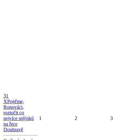
31
X
Pojďme,
Ronováci,
roztočit co
nejvíce mlýnků
1
2
3
na řece
Doubravě