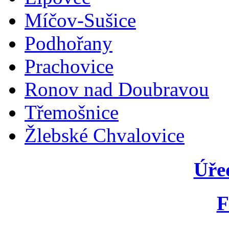
Míčov-Sušice
Podhořany
Prachovice
Ronov nad Doubravou
Třemošnice
Žlebské Chvalovice
Úře
F