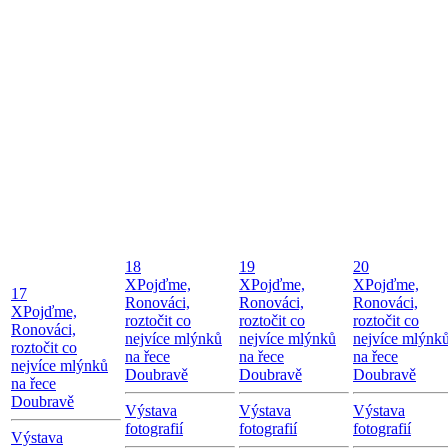
18
19
20
X
Pojďme,
X
Pojďme,
X
Pojďme,
17
Ronováci,
Ronováci,
Ronováci,
X
Pojďme,
roztočit co
roztočit co
roztočit co
Ronováci,
nejvíce mlýnků
nejvíce mlýnků
nejvíce mlýnk
roztočit co
na řece
na řece
na řece
nejvíce mlýnků
Doubravě
Doubravě
Doubravě
na řece
Doubravě
Výstava
Výstava
Výstava
fotografií
fotografií
fotografií
Výstava