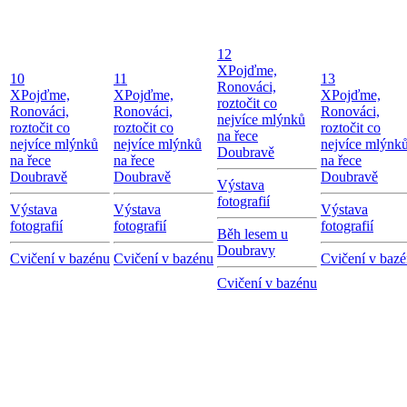
12
X
Pojďme,
10
11
13
Ronováci,
X
Pojďme,
X
Pojďme,
X
Pojďme,
roztočit co
Ronováci,
Ronováci,
Ronováci,
nejvíce mlýnků
roztočit co
roztočit co
roztočit co
na řece
nejvíce mlýnků
nejvíce mlýnků
nejvíce mlýnk
Doubravě
na řece
na řece
na řece
Doubravě
Doubravě
Doubravě
Výstava
fotografií
Výstava
Výstava
Výstava
fotografií
fotografií
fotografií
Běh lesem u
Doubravy
Cvičení v bazénu
Cvičení v bazénu
Cvičení v baz
Cvičení v bazénu