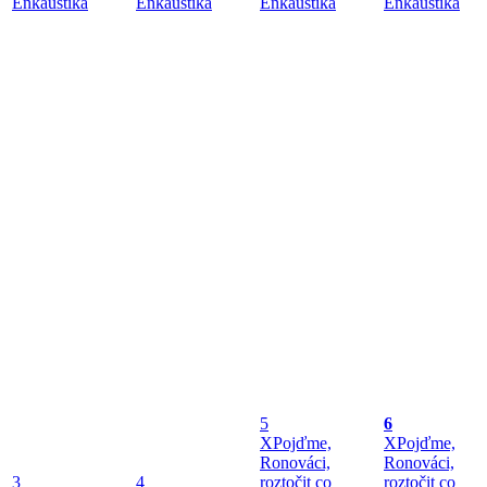
Enkaustika
Enkaustika
Enkaustika
Enkaustika
5
6
X
Pojďme,
X
Pojďme,
Ronováci,
Ronováci,
3
4
roztočit co
roztočit co