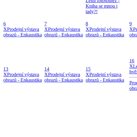
Letní fotosoutěž -
Kniha se mnou i
tady?!
6
7
8
9
X
Prodejní výstava
X
Prodejní výstava
X
Prodejní výstava
X
P
obrazů - Enkaustika
obrazů - Enkaustika
obrazů - Enkaustika
obr
16
X
L
13
14
15
hvě
X
Prodejní výstava
X
Prodejní výstava
X
Prodejní výstava
obrazů - Enkaustika
obrazů - Enkaustika
obrazů - Enkaustika
Pro
obr