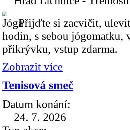
Hrad Lichnice - Třemošn
Přijďte si zacvičit, ulevi
hodin, s sebou jógomatku, v
přikrývku, vstup zdarma.
Zobrazit více
Tenisová smeč
Datum konání:
24. 7. 2026