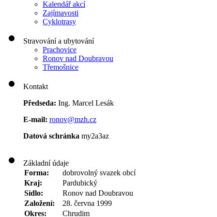
Kalendář akcí
Zajímavosti
Cyklotrasy
Stravování a ubytování
Prachovice
Ronov nad Doubravou
Třemošnice
Kontakt
Předseda:
Ing. Marcel Lesák
E-mail:
ronov@mzh.cz
Datová schránka
my2a3az
Základní údaje
Forma:
dobrovolný svazek obcí
Kraj:
Pardubický
Sídlo:
Ronov nad Doubravou
Založení:
28. června 1999
Okres:
Chrudim