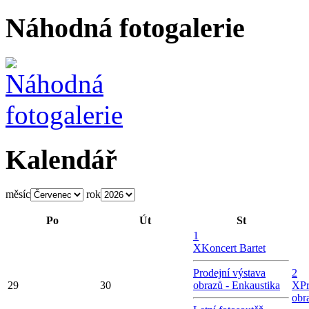
Náhodná fotogalerie
Kalendář
měsíc
rok
Po
Út
St
1
X
Koncert Bartet
Prodejní výstava
2
29
30
obrazů - Enkaustika
X
P
obr