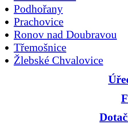
Podhořany
Prachovice
Ronov nad Doubravou
Třemošnice
Žlebské Chvalovice
Úře
F
Dotač