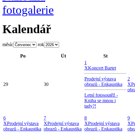
Kalendář
měsíc
rok
Po
Út
St
1
X
Koncert Bartet
Prodejní výstava
2
29
30
obrazů - Enkaustika
X
P
obr
Letní fotosoutěž -
Kniha se mnou i
tady?!
6
7
8
9
X
Prodejní výstava
X
Prodejní výstava
X
Prodejní výstava
X
P
obrazů - Enkaustika
obrazů - Enkaustika
obrazů - Enkaustika
obr