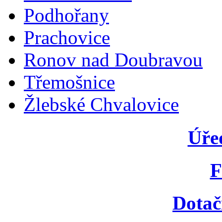
Podhořany
Prachovice
Ronov nad Doubravou
Třemošnice
Žlebské Chvalovice
Úře
F
Dotač