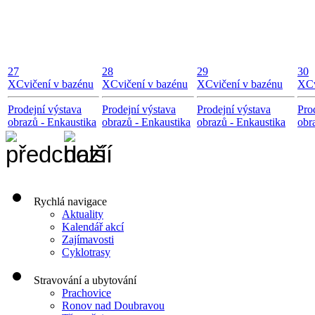
27
28
29
30
X
Cvičení v bazénu
X
Cvičení v bazénu
X
Cvičení v bazénu
X
C
Prodejní výstava
Prodejní výstava
Prodejní výstava
Pro
obrazů - Enkaustika
obrazů - Enkaustika
obrazů - Enkaustika
obr
Rychlá navigace
Aktuality
Kalendář akcí
Zajímavosti
Cyklotrasy
Stravování a ubytování
Prachovice
Ronov nad Doubravou