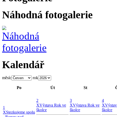
Náhodná fotogalerie
Kalendář
měsíc
rok
Po
Út
St
2
3
4
X
Výstava Rok ve
X
Výstava Rok ve
X
Výstav
1
školce
školce
školce
X
Stezkujeme spolu
- Ronov nad