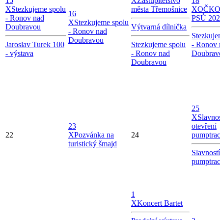
15
X
Zastupitelstvo
18
X
Stezkujeme spolu
města Třemošnice
X
OČKO
16
- Ronov nad
PSŮ 202
X
Stezkujeme spolu
Doubravou
Výtvarná dílnička
- Ronov nad
Stezkuje
Doubravou
Jaroslav Turek 100
Stezkujeme spolu
- Ronov 
- výstava
- Ronov nad
Doubrav
Doubravou
25
X
Slavno
23
otevření
22
X
Pozvánka na
24
pumptra
turistický šmajd
Slavností
pumptra
1
X
Koncert Bartet