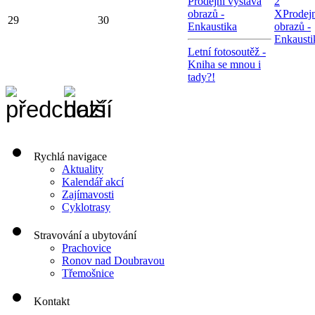
Prodejní výstava
2
obrazů -
X
Prodejn
29
30
Enkaustika
obrazů -
Enkausti
Letní fotosoutěž -
Kniha se mnou i
tady?!
Rychlá navigace
Aktuality
Kalendář akcí
Zajímavosti
Cyklotrasy
Stravování a ubytování
Prachovice
Ronov nad Doubravou
Třemošnice
Kontakt