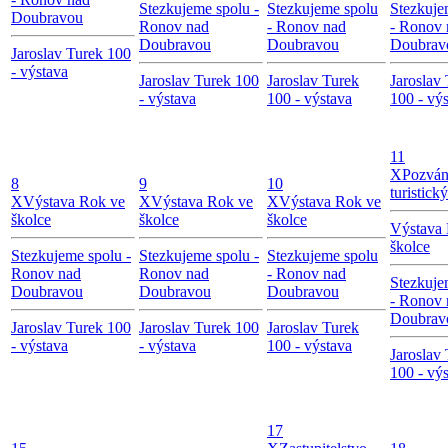
Stezkujeme spolu -
Stezkujeme spolu
Stezkuje
Doubravou
Ronov nad
- Ronov nad
- Ronov 
Doubravou
Doubravou
Doubrav
Jaroslav Turek 100
- výstava
Jaroslav Turek 100
Jaroslav Turek
Jaroslav
- výstava
100 - výstava
100 - vý
11
X
Pozván
8
9
10
turistick
X
Výstava Rok ve
X
Výstava Rok ve
X
Výstava Rok ve
školce
školce
školce
Výstava
školce
Stezkujeme spolu -
Stezkujeme spolu -
Stezkujeme spolu
Ronov nad
Ronov nad
- Ronov nad
Stezkuje
Doubravou
Doubravou
Doubravou
- Ronov 
Doubrav
Jaroslav Turek 100
Jaroslav Turek 100
Jaroslav Turek
- výstava
- výstava
100 - výstava
Jaroslav
100 - vý
17