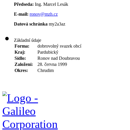
Předseda:
Ing. Marcel Lesák
E-mail:
ronov@mzh.cz
Datová schránka
my2a3az
Základní údaje
Forma:
dobrovolný svazek obcí
Kraj:
Pardubický
Sídlo:
Ronov nad Doubravou
Založení:
28. června 1999
Okres:
Chrudim