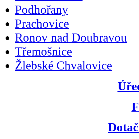
Podhořany
Prachovice
Ronov nad Doubravou
Třemošnice
Žlebské Chvalovice
Úře
F
Dotač