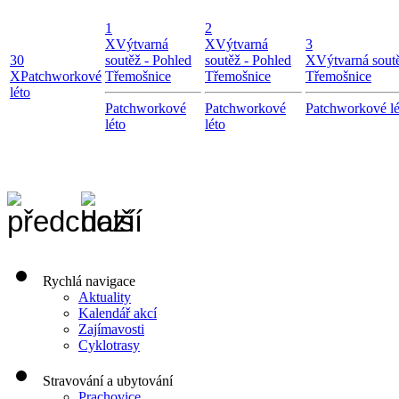
1
2
X
Výtvarná
X
Výtvarná
3
30
soutěž - Pohled
soutěž - Pohled
X
Výtvarná sout
X
Patchworkové
Třemošnice
Třemošnice
Třemošnice
léto
Patchworkové
Patchworkové
Patchworkové lé
léto
léto
Rychlá navigace
Aktuality
Kalendář akcí
Zajímavosti
Cyklotrasy
Stravování a ubytování
Prachovice