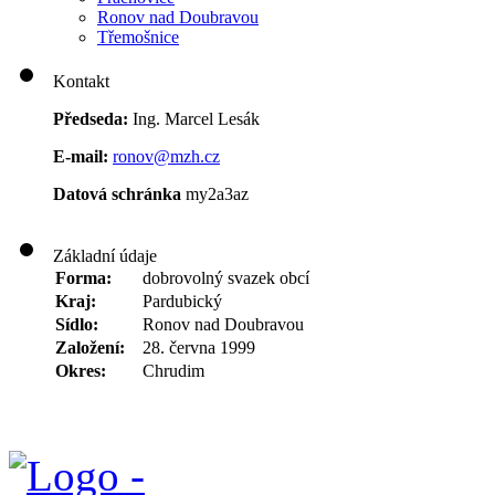
Ronov nad Doubravou
Třemošnice
Kontakt
Předseda:
Ing. Marcel Lesák
E-mail:
ronov@mzh.cz
Datová schránka
my2a3az
Základní údaje
Forma:
dobrovolný svazek obcí
Kraj:
Pardubický
Sídlo:
Ronov nad Doubravou
Založení:
28. června 1999
Okres:
Chrudim