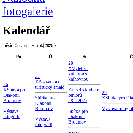
Kalendář
měsíc
rok
Po
Út
St
Č
28
X
Výlet za
kulturou s
27
knihovnou
X
Pozvánka na
26
turistický šmajd
X
Sbírka pro
Zájezd s klubem
29
Diakonii
seniorů
Sbírka pro
X
Sbírka pro Di
Broumov
28.5.2025
Diakonii
Broumov
Výstava fotograf
Výstava
Sbírka pro
fotografií
Diakonii
Výstava
Broumov
fotografií
Výstava