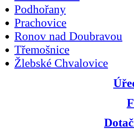
Podhořany
Prachovice
Ronov nad Doubravou
Třemošnice
Žlebské Chvalovice
Úře
F
Dotač