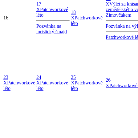
17
X
Výlet za krásam
X
Patchworkové
zemědělského v
18
léto
Zimovčákem
16
X
Patchworkové
léto
Pozvánka na
Pozvánka na výl
turistický šmajd
Patchworkové lé
23
24
25
26
X
Patchworkové
X
Patchworkové
X
Patchworkové
X
Patchworkové 
léto
léto
léto