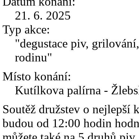
Datum konání:
21. 6. 2025
Typ akce:
"degustace piv, grilování
rodinu"
Místo konání:
Kutílkova palírna - Žleb
Soutěž družstev o nejlepší 
budou od 12:00 hodin hodnot
můžete také na 5 druhů piv,