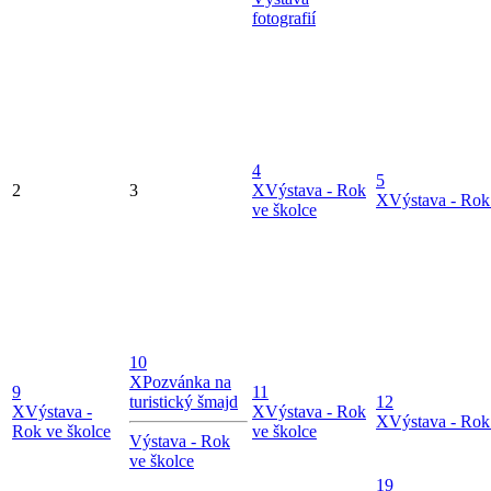
fotografií
4
5
2
3
X
Výstava - Rok
X
Výstava - Rok
ve školce
10
X
Pozvánka na
9
11
turistický šmajd
12
X
Výstava -
X
Výstava - Rok
X
Výstava - Rok
Rok ve školce
ve školce
Výstava - Rok
ve školce
19