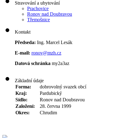
Stravování a ubytování
Prachovice
Ronov nad Doubravou
Třemošnice
Kontakt
Předseda:
Ing. Marcel Lesák
E-mail:
ronov@mzh.cz
Datová schránka
my2a3az
Základní údaje
Forma:
dobrovolný svazek obcí
Kraj:
Pardubický
Sídlo:
Ronov nad Doubravou
Založení:
28. června 1999
Okres:
Chrudim