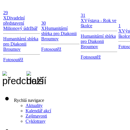
29
31
X
Divadelní
X
Výstava - Rok ve
představení
30
školce
1
Milionový údržbář
X
Humanitární
X
Výst
sbírka pro Diakonii
Humanitární sbírka
školce
Humanitární sbírka
Broumov
pro Diakonii
pro Diakonii
Broumov
Fotos
Broumov
Fotosoutěž
Fotosoutěž
Fotosoutěž
Rychlá navigace
Aktuality
Kalendář akcí
Zajímavosti
Cyklotrasy