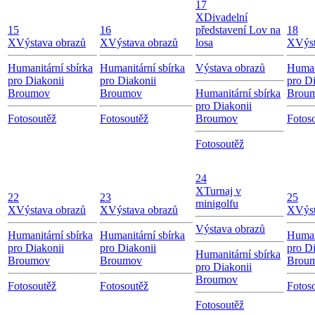
17
X
Divadelní
15
16
představení Lov na
18
X
Výstava obrazů
X
Výstava obrazů
losa
X
Výs
Humanitární sbírka
Humanitární sbírka
Výstava obrazů
Human
pro Diakonii
pro Diakonii
pro Di
Broumov
Broumov
Humanitární sbírka
Brou
pro Diakonii
Fotosoutěž
Fotosoutěž
Broumov
Fotos
Fotosoutěž
24
X
Turnaj v
22
23
25
minigolfu
X
Výstava obrazů
X
Výstava obrazů
X
Výs
Výstava obrazů
Humanitární sbírka
Humanitární sbírka
Human
pro Diakonii
pro Diakonii
pro Di
Humanitární sbírka
Broumov
Broumov
Brou
pro Diakonii
Broumov
Fotosoutěž
Fotosoutěž
Fotos
Fotosoutěž