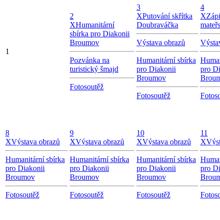
3
4
2
X
Putování skřítka
X
Zápi
X
Humanitární
Doubraváčka
mateř
sbírka pro Diakonii
Broumov
Výstava obrazů
Výsta
1
Pozvánka na
Humanitární sbírka
Human
turistický šmajd
pro Diakonii
pro Di
Broumov
Brou
Fotosoutěž
Fotosoutěž
Fotos
8
9
10
11
X
Výstava obrazů
X
Výstava obrazů
X
Výstava obrazů
X
Výs
Humanitární sbírka
Humanitární sbírka
Humanitární sbírka
Human
pro Diakonii
pro Diakonii
pro Diakonii
pro Di
Broumov
Broumov
Broumov
Brou
Fotosoutěž
Fotosoutěž
Fotosoutěž
Fotos