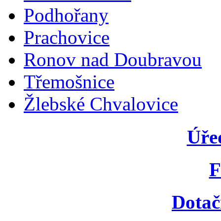
Podhořany
Prachovice
Ronov nad Doubravou
Třemošnice
Žlebské Chvalovice
Úře
F
Dotač