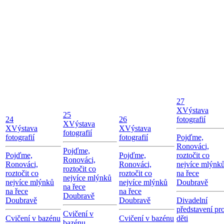
27
X
Výstava
25
24
26
fotografií
X
Výstava
X
Výstava
X
Výstava
fotografií
fotografií
fotografií
Pojďme,
Ronováci,
Pojďme,
Pojďme,
Pojďme,
roztočit co
Ronováci,
Ronováci,
Ronováci,
nejvíce mlýnk
roztočit co
roztočit co
roztočit co
na řece
nejvíce mlýnků
nejvíce mlýnků
nejvíce mlýnků
Doubravě
na řece
na řece
na řece
Doubravě
Doubravě
Doubravě
Divadelní
představení pr
Cvičení v
Cvičení v bazénu
Cvičení v bazénu
děti
bazénu