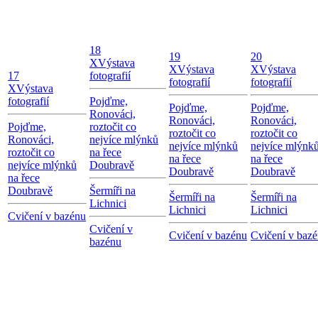
18
19
20
X
Výstava
X
Výstava
X
Výstava
17
fotografií
fotografií
fotografií
X
Výstava
fotografií
Pojďme,
Pojďme,
Pojďme,
Ronováci,
Ronováci,
Ronováci,
Pojďme,
roztočit co
roztočit co
roztočit co
Ronováci,
nejvíce mlýnků
nejvíce mlýnků
nejvíce mlýnk
roztočit co
na řece
na řece
na řece
nejvíce mlýnků
Doubravě
Doubravě
Doubravě
na řece
Doubravě
Šermíři na
Šermíři na
Šermíři na
Lichnici
Lichnici
Lichnici
Cvičení v bazénu
Cvičení v
Cvičení v bazénu
Cvičení v baz
bazénu