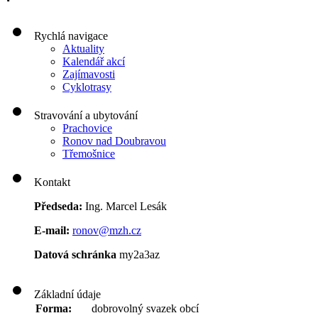
Rychlá navigace
Aktuality
Kalendář akcí
Zajímavosti
Cyklotrasy
Stravování a ubytování
Prachovice
Ronov nad Doubravou
Třemošnice
Kontakt
Předseda:
Ing. Marcel Lesák
E-mail:
ronov@mzh.cz
Datová schránka
my2a3az
Základní údaje
Forma:
dobrovolný svazek obcí