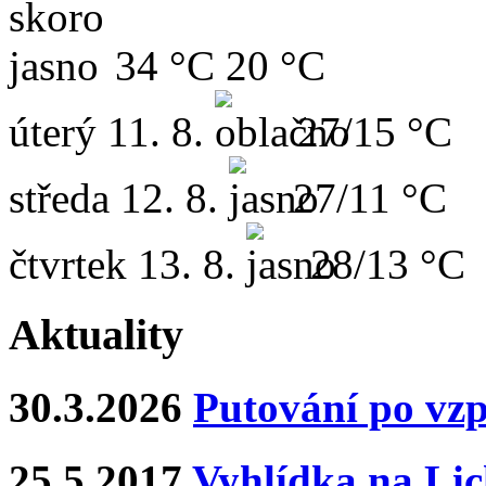
34 °C
20 °C
úterý
11. 8.
27/15 °C
středa
12. 8.
27/11 °C
čtvrtek
13. 8.
28/13 °C
Aktuality
30.3.2026
Putování po vz
25.5.2017
Vyhlídka na Lich