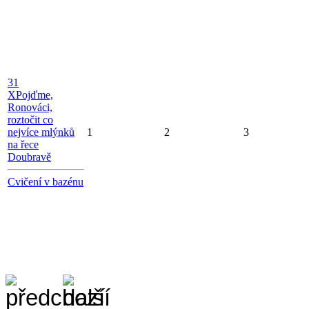
31
X
Pojďme,
Ronováci,
roztočit co
nejvíce mlýnků
1
2
3
na řece
Doubravě
Cvičení v bazénu