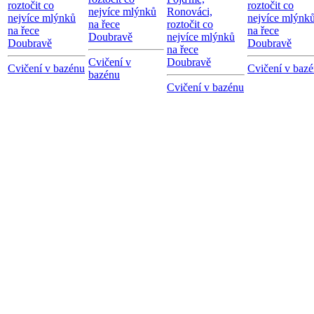
roztočit co
roztočit co
nejvíce mlýnků
Ronováci,
nejvíce mlýnků
nejvíce mlýnk
na řece
roztočit co
na řece
na řece
Doubravě
nejvíce mlýnků
Doubravě
Doubravě
na řece
Cvičení v
Doubravě
Cvičení v bazénu
Cvičení v baz
bazénu
Cvičení v bazénu