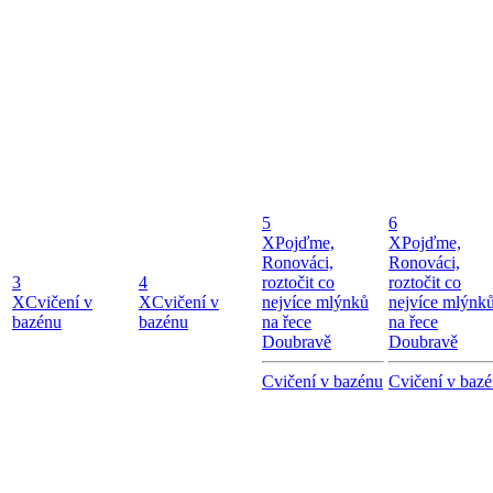
5
6
X
Pojďme,
X
Pojďme,
Ronováci,
Ronováci,
3
4
roztočit co
roztočit co
X
Cvičení v
X
Cvičení v
nejvíce mlýnků
nejvíce mlýnk
bazénu
bazénu
na řece
na řece
Doubravě
Doubravě
Cvičení v bazénu
Cvičení v baz