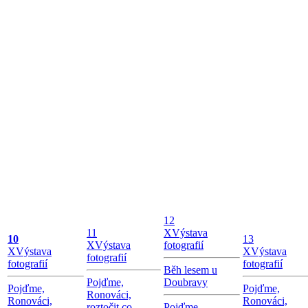
12
11
X
Výstava
10
13
X
Výstava
fotografií
X
Výstava
X
Výstava
fotografií
fotografií
fotografií
Běh lesem u
Pojďme,
Doubravy
Pojďme,
Pojďme,
Ronováci,
Ronováci,
Ronováci,
roztočit co
Pojďme,