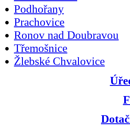
Podhořany
Prachovice
Ronov nad Doubravou
Třemošnice
Žlebské Chvalovice
Úře
F
Dotač