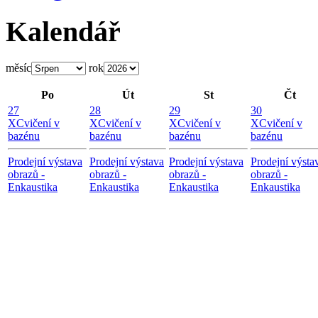
Kalendář
měsíc
rok
Po
Út
St
Čt
27
28
29
30
X
Cvičení v
X
Cvičení v
X
Cvičení v
X
Cvičení v
bazénu
bazénu
bazénu
bazénu
Prodejní výstava
Prodejní výstava
Prodejní výstava
Prodejní výsta
obrazů -
obrazů -
obrazů -
obrazů -
Enkaustika
Enkaustika
Enkaustika
Enkaustika