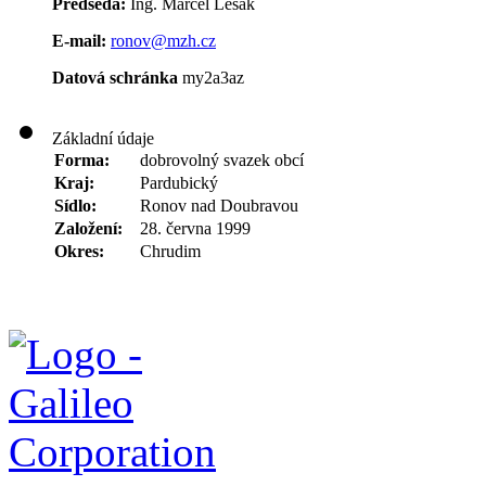
Předseda:
Ing. Marcel Lesák
E-mail:
ronov@mzh.cz
Datová schránka
my2a3az
Základní údaje
Forma:
dobrovolný svazek obcí
Kraj:
Pardubický
Sídlo:
Ronov nad Doubravou
Založení:
28. června 1999
Okres:
Chrudim