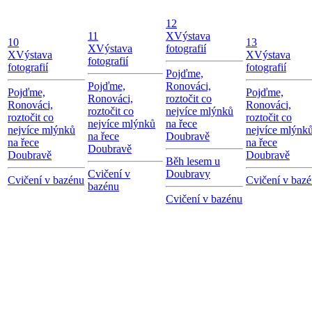
12
11
X
Výstava
10
13
X
Výstava
fotografií
X
Výstava
X
Výstava
fotografií
fotografií
fotografií
Pojďme,
Pojďme,
Ronováci,
Pojďme,
Pojďme,
Ronováci,
roztočit co
Ronováci,
Ronováci,
roztočit co
nejvíce mlýnků
roztočit co
roztočit co
nejvíce mlýnků
na řece
nejvíce mlýnků
nejvíce mlýnk
na řece
Doubravě
na řece
na řece
Doubravě
Doubravě
Doubravě
Běh lesem u
Cvičení v
Doubravy
Cvičení v bazénu
Cvičení v baz
bazénu
Cvičení v bazénu