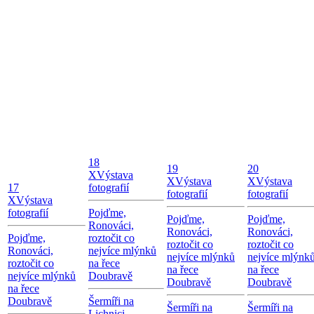
18
19
20
X
Výstava
X
Výstava
X
Výstava
17
fotografií
fotografií
fotografií
X
Výstava
fotografií
Pojďme,
Pojďme,
Pojďme,
Ronováci,
Ronováci,
Ronováci,
Pojďme,
roztočit co
roztočit co
roztočit co
Ronováci,
nejvíce mlýnků
nejvíce mlýnků
nejvíce mlýnk
roztočit co
na řece
na řece
na řece
nejvíce mlýnků
Doubravě
Doubravě
Doubravě
na řece
Doubravě
Šermíři na
Šermíři na
Šermíři na
Lichnici