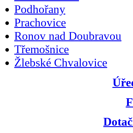
Podhořany
Prachovice
Ronov nad Doubravou
Třemošnice
Žlebské Chvalovice
Úře
F
Dotač