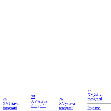
27
X
Výstava
25
24
26
fotografií
X
Výstava
X
Výstava
X
Výstava
fotografií
fotografií
fotografií
Pojďme,