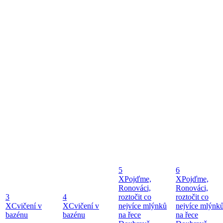
5
6
X
Pojďme,
X
Pojďme,
Ronováci,
Ronováci,
3
4
roztočit co
roztočit co
X
Cvičení v
X
Cvičení v
nejvíce mlýnků
nejvíce mlýnk
bazénu
bazénu
na řece
na řece