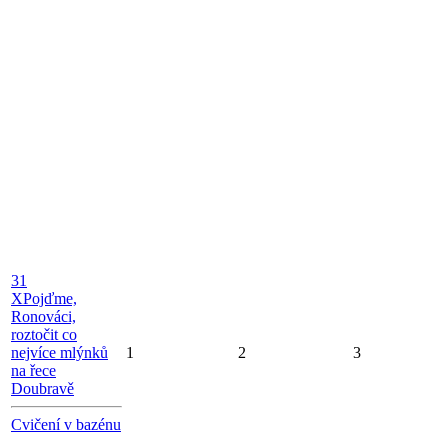
31
X
Pojďme,
Ronováci,
roztočit co
nejvíce mlýnků
1
2
3
na řece
Doubravě
Cvičení v bazénu