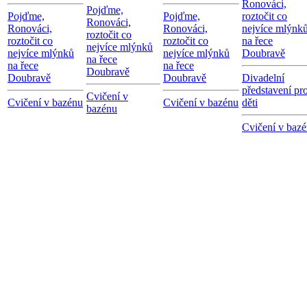
Ronováci,
Pojďme,
Pojďme,
Pojďme,
roztočit co
Ronováci,
Ronováci,
Ronováci,
nejvíce mlýnk
roztočit co
roztočit co
roztočit co
na řece
nejvíce mlýnků
nejvíce mlýnků
nejvíce mlýnků
Doubravě
na řece
na řece
na řece
Doubravě
Doubravě
Doubravě
Divadelní
představení pr
Cvičení v
Cvičení v bazénu
Cvičení v bazénu
děti
bazénu
Cvičení v baz