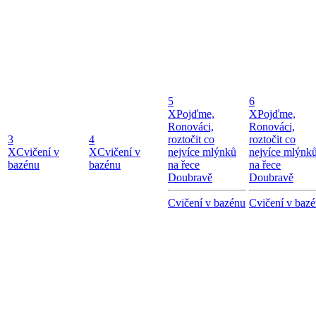
5
6
X
Pojďme,
X
Pojďme,
Ronováci,
Ronováci,
3
4
roztočit co
roztočit co
X
Cvičení v
X
Cvičení v
nejvíce mlýnků
nejvíce mlýnk
bazénu
bazénu
na řece
na řece
Doubravě
Doubravě
Cvičení v bazénu
Cvičení v baz