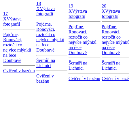
18
19
20
X
Výstava
X
Výstava
X
Výstava
17
fotografií
fotografií
fotografií
X
Výstava
fotografií
Pojďme,
Pojďme,
Pojďme,
Ronováci,
Ronováci,
Ronováci,
Pojďme,
roztočit co
roztočit co
roztočit co
Ronováci,
nejvíce mlýnků
nejvíce mlýnků
nejvíce mlýnk
roztočit co
na řece
na řece
na řece
nejvíce mlýnků
Doubravě
Doubravě
Doubravě
na řece
Doubravě
Šermíři na
Šermíři na
Šermíři na
Lichnici
Lichnici
Lichnici
Cvičení v bazénu
Cvičení v
Cvičení v bazénu
Cvičení v baz
bazénu