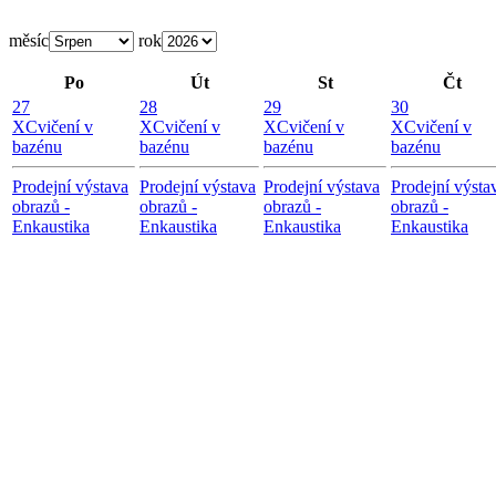
měsíc
rok
Po
Út
St
Čt
27
28
29
30
X
Cvičení v
X
Cvičení v
X
Cvičení v
X
Cvičení v
bazénu
bazénu
bazénu
bazénu
Prodejní výstava
Prodejní výstava
Prodejní výstava
Prodejní výsta
obrazů -
obrazů -
obrazů -
obrazů -
Enkaustika
Enkaustika
Enkaustika
Enkaustika