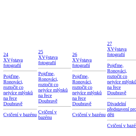
27
X
Výstava
25
24
26
fotografií
X
Výstava
X
Výstava
X
Výstava
fotografií
fotografií
fotografií
Pojďme,
Ronováci,
Pojďme,
Pojďme,
Pojďme,
roztočit co
Ronováci,
Ronováci,
Ronováci,
nejvíce mlýnk
roztočit co
roztočit co
roztočit co
na řece
nejvíce mlýnků
nejvíce mlýnků
nejvíce mlýnků
Doubravě
na řece
na řece
na řece
Doubravě
Doubravě
Doubravě
Divadelní
představení pr
Cvičení v
Cvičení v bazénu
Cvičení v bazénu
děti
bazénu
Cvičení v baz