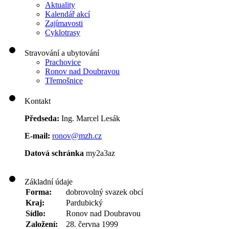
Aktuality
Kalendář akcí
Zajímavosti
Cyklotrasy
Stravování a ubytování
Prachovice
Ronov nad Doubravou
Třemošnice
Kontakt
Předseda:
Ing. Marcel Lesák
E-mail:
ronov@mzh.cz
Datová schránka
my2a3az
Základní údaje
Forma:
dobrovolný svazek obcí
Kraj:
Pardubický
Sídlo:
Ronov nad Doubravou
Založení:
28. června 1999