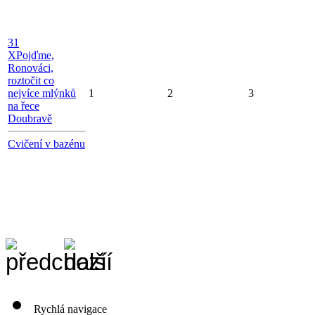
31
X
Pojďme,
Ronováci,
roztočit co
nejvíce mlýnků
1
2
3
na řece
Doubravě
Cvičení v bazénu
Rychlá navigace