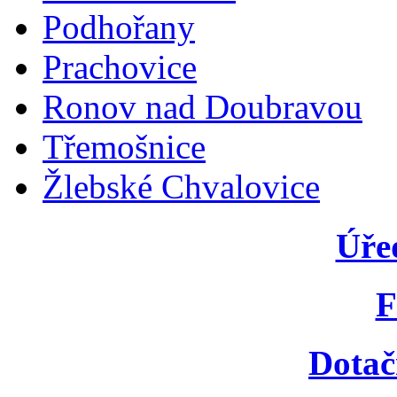
Podhořany
Prachovice
Ronov nad Doubravou
Třemošnice
Žlebské Chvalovice
Úře
F
Dotač