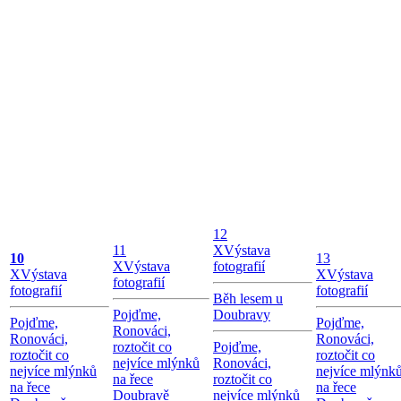
12
11
X
Výstava
10
13
X
Výstava
fotografií
X
Výstava
X
Výstava
fotografií
fotografií
fotografií
Běh lesem u
Pojďme,
Doubravy
Pojďme,
Pojďme,
Ronováci,
Ronováci,
Ronováci,
roztočit co
Pojďme,
roztočit co
roztočit co
nejvíce mlýnků
Ronováci,
nejvíce mlýnků
nejvíce mlýnk
na řece
roztočit co
na řece
na řece
Doubravě
nejvíce mlýnků