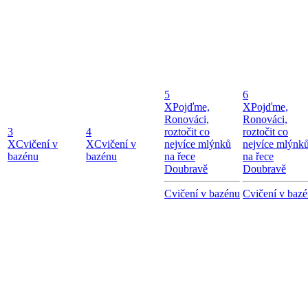
5
6
X
Pojďme,
X
Pojďme,
Ronováci,
Ronováci,
3
4
roztočit co
roztočit co
X
Cvičení v
X
Cvičení v
nejvíce mlýnků
nejvíce mlýnk
bazénu
bazénu
na řece
na řece
Doubravě
Doubravě
Cvičení v bazénu
Cvičení v baz