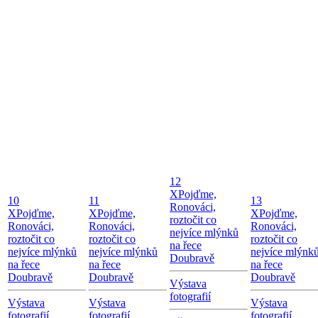
12
X
Pojďme,
10
11
13
Ronováci,
X
Pojďme,
X
Pojďme,
X
Pojďme,
roztočit co
Ronováci,
Ronováci,
Ronováci,
nejvíce mlýnků
roztočit co
roztočit co
roztočit co
na řece
nejvíce mlýnků
nejvíce mlýnků
nejvíce mlýnk
Doubravě
na řece
na řece
na řece
Doubravě
Doubravě
Doubravě
Výstava
fotografií
Výstava
Výstava
Výstava
fotografií
fotografií
fotografií