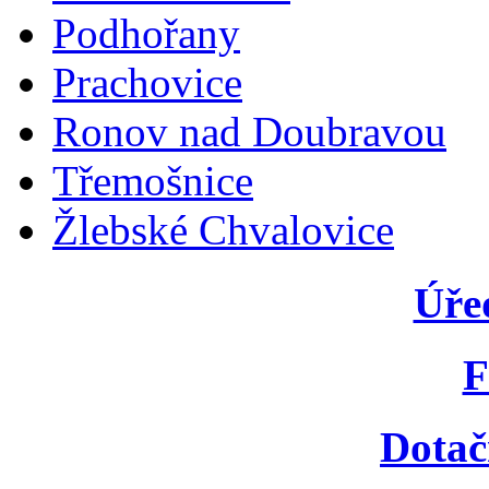
Podhořany
Prachovice
Ronov nad Doubravou
Třemošnice
Žlebské Chvalovice
Úře
F
Dotač