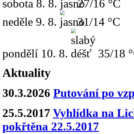
sobota
8. 8.
27/16 °C
neděle
9. 8.
31/14 °C
pondělí
10. 8.
35/18 
Aktuality
30.3.2026
Putování po vz
25.5.2017
Vyhlídka na Lich
pokřtěna 22.5.2017