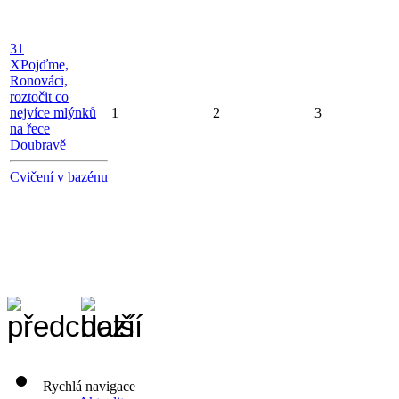
31
X
Pojďme,
Ronováci,
roztočit co
nejvíce mlýnků
1
2
3
na řece
Doubravě
Cvičení v bazénu
Rychlá navigace