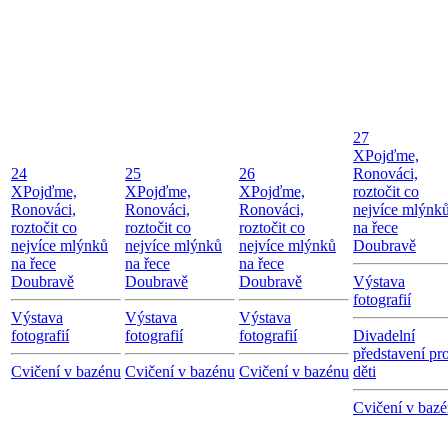
27
X
Pojďme,
24
25
26
Ronováci,
X
Pojďme,
X
Pojďme,
X
Pojďme,
roztočit co
Ronováci,
Ronováci,
Ronováci,
nejvíce mlýnk
roztočit co
roztočit co
roztočit co
na řece
nejvíce mlýnků
nejvíce mlýnků
nejvíce mlýnků
Doubravě
na řece
na řece
na řece
Doubravě
Doubravě
Doubravě
Výstava
fotografií
Výstava
Výstava
Výstava
fotografií
fotografií
fotografií
Divadelní
představení pr
Cvičení v bazénu
Cvičení v bazénu
Cvičení v bazénu
děti
Cvičení v baz