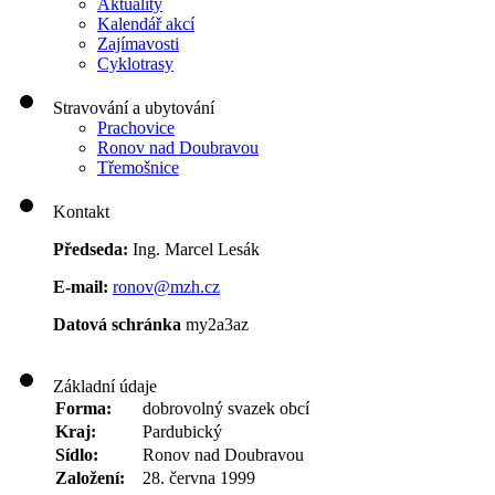
Aktuality
Kalendář akcí
Zajímavosti
Cyklotrasy
Stravování a ubytování
Prachovice
Ronov nad Doubravou
Třemošnice
Kontakt
Předseda:
Ing. Marcel Lesák
E-mail:
ronov@mzh.cz
Datová schránka
my2a3az
Základní údaje
Forma:
dobrovolný svazek obcí
Kraj:
Pardubický
Sídlo:
Ronov nad Doubravou
Založení:
28. června 1999