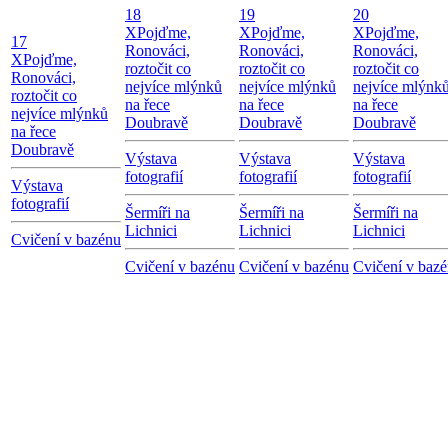
18
19
20
X
Pojďme,
X
Pojďme,
X
Pojďme,
17
Ronováci,
Ronováci,
Ronováci,
X
Pojďme,
roztočit co
roztočit co
roztočit co
Ronováci,
nejvíce mlýnků
nejvíce mlýnků
nejvíce mlýnk
roztočit co
na řece
na řece
na řece
nejvíce mlýnků
Doubravě
Doubravě
Doubravě
na řece
Doubravě
Výstava
Výstava
Výstava
fotografií
fotografií
fotografií
Výstava
fotografií
Šermíři na
Šermíři na
Šermíři na
Lichnici
Lichnici
Lichnici
Cvičení v bazénu
Cvičení v bazénu
Cvičení v bazénu
Cvičení v baz