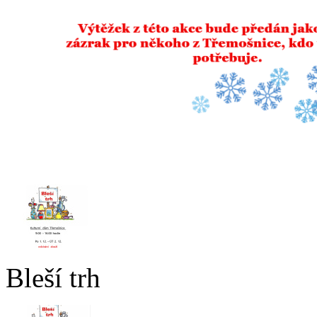
Bleší trh